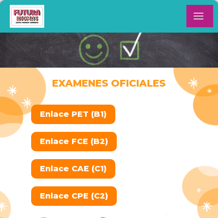
EXAMENES OFICIALES
Enlace PET (B1)
Enlace FCE (B2)
Enlace CAE (C1)
Enlace CPE (C2)